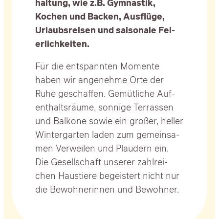
hal­tung, wie z.B. Gym­nas­tik,
Kochen und Backen, Aus­flü­ge,
Urlaubs­rei­sen und sai­so­na­le Fei­
er­lich­kei­ten.
Für die ent­spann­ten Momen­te
haben wir ange­neh­me Orte der
Ruhe geschaf­fen. Gemüt­li­che Auf­
ent­halts­räu­me, son­ni­ge Ter­ras­sen
und Bal­ko­ne sowie ein gro­ßer, hel­ler
Win­ter­gar­ten laden zum gemein­sa­
men Ver­wei­len und Plau­dern ein.
Die Gesell­schaft unse­rer zahl­rei­
chen Haus­tie­re begeis­tert nicht nur
die Bewoh­ne­rin­nen und Bewoh­ner.