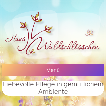
Menü
Lie­be­vol­le Pfle­ge in gemüt­li­chem
Ambi­en­te