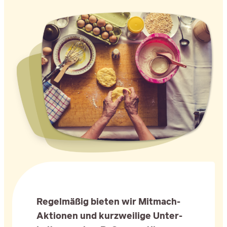
Regel­mä­ßig bie­ten wir Mit­mach-
Aktio­nen und kurz­wei­li­ge Unter­