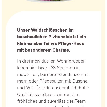
Unser Wald­schlöss­chen im
beschau­li­chen Pivits­hei­de ist ein
klei­nes aber fei­nes Pfle­ge-Haus
mit beson­de­rem Charme.
In drei indi­vi­du­el­len Wohn­grup­pen
leben hier bis zu 33 Senio­ren in
moder­nen, bar­rie­re­frei­en Ein­zel­zim­
mern oder Pfle­ge­sui­ten mit Dusche
und WC. Über­durch­schnitt­lich hohe
Qua­li­täts­stan­dards, ein rund­um
fröh­li­ches und zuver­läs­si­ges Team