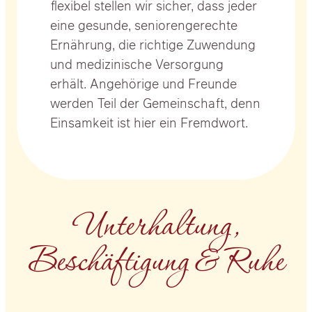
fle­xi­bel stel­len wir sicher, dass jeder
eine gesun­de, senio­ren­ge­rech­te
Ernäh­rung, die rich­ti­ge Zuwen­dung
und medi­zi­ni­sche Ver­sor­gung
erhält. Ange­hö­ri­ge und Freun­de
wer­den Teil der Gemein­schaft, denn
Ein­sam­keit ist hier ein Fremd­wort.
Unter­hal­tung,
Beschäf­ti­gung & Ruhe