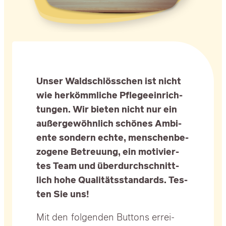
Unser Wald­schlöss­chen ist nicht
wie her­kömm­li­che Pfle­ge­ein­rich­
tun­gen. Wir bie­ten nicht nur ein
außer­ge­wöhn­lich schö­nes Ambi­
en­te son­dern ech­te, men­schen­be­
zo­ge­ne Betreu­ung, ein moti­vier­
tes Team und über­durch­schnitt­
lich hohe Qua­li­täts­stan­dards. Tes­
ten Sie uns!
Mit den fol­gen­den But­tons errei­