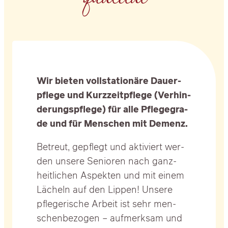
qua­li­tät
Wir bie­ten voll­sta­tio­nä­re Dau­er­
pfle­ge und Kurz­zeit­pfle­ge (Ver­hin­
de­rungs­pfle­ge) für alle Pfle­ge­gra­
de und für Men­schen mit Demenz.
Betreut, gepflegt und akti­viert wer­
den unse­re Senio­ren nach ganz­
heit­li­chen Aspek­ten und mit einem
Lächeln auf den Lip­pen! Unse­re
pfle­ge­ri­sche Arbeit ist sehr men­
schen­be­zo­gen – auf­merk­sam und