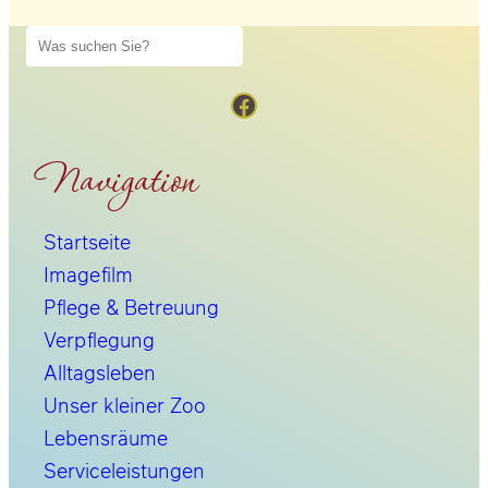
S
u
Direktlink zur FAcebook-Seite vom Haus Waldschlöschen
c
h
e
Navigation
n
Startseite
Imagefilm
Pflege & Betreuung
Verpflegung
Alltagsleben
Unser kleiner Zoo
Lebensräume
Serviceleistungen