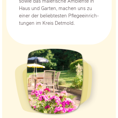
sowie das male­ri­sche Ambi­en­te in
Haus und Gar­ten, machen uns zu
einer der belieb­tes­ten Pfle­ge­ein­rich­
tun­gen im Kreis Det­mold.