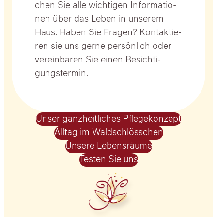
chen Sie alle wich­ti­gen Infor­ma­tio­
nen über das Leben in unse­rem
Haus. Haben Sie Fra­gen? Kon­tak­tie­
ren sie uns ger­ne per­sön­lich oder
ver­ein­ba­ren Sie einen Besich­ti­
gungs­ter­min.
Unser ganz­heit­li­ches Pfle­ge­kon­zept
All­tag im Wald­schlöss­chen
Unse­re Lebens­räu­me
Tes­ten Sie uns