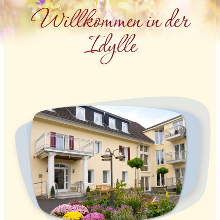
Will­kom­men in der
Idyl­le